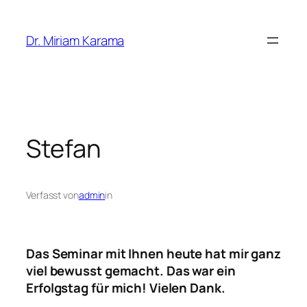
Zum
Inhalt
Dr. Miriam Karama
springen
Stefan
Verfasst von
admin
in
Das Seminar mit Ihnen heute hat mir ganz
viel bewusst gemacht. Das war ein
Erfolgstag für mich! Vielen Dank.