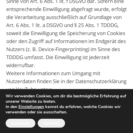
Sinne von Art. 6 Abs. 1 lit. f DSGVO dar. Sofern eine
entsprechende Einwilligung abgefragt wurde, erfolgt
die Verarbeitung ausschließlich auf Grundlage von
Art. 6 Abs. 1 lit. a DSGVO und § 25 Abs. 1 TDDDG,
soweit die Einwilligung die Speicherung von Cookies
oder den Zugriff auf Informationen im Endgerät des
Nutzers (z. B. Device-Fingerprinting) im Sinne des
TDDDG umfasst. Die Einwilligung ist jederzeit
widerrufbar.
Weitere Informationen zum Umgang mit
Nutzerdaten finden Sie in der Datenschutzerklärung
von YouTube unter:
Wir verwenden Cookies, um dir die bestmögliche Erfahrung auf
https://policies.google.com/privacy?hl=de
.
unserer Website zu bieten.
Das Unternehmen verfügt über eine Zertifizierung
In den
Einstellungen
kannst du erfahren, welche Cookies wir
verwenden oder sie ausschalten.
nach dem „EU-US Data Privacy Framework“ (DPF).
Der DPF ist ein Übereinkommen zwischen der
Zustimmen
Ablehnen
Europäischen Union und den USA, der die